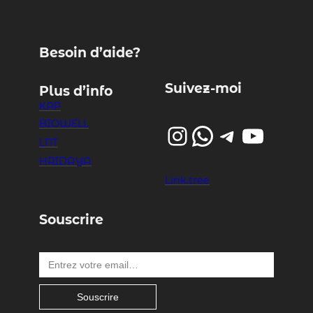
Besoin d’aide?
Suivez-moi
Plus d’info
KAP
BIOWELL
Instagram
WhatsApp
Telegram
YouTube
LNT
HRIDAYA
Link.tree
Souscrire
Entrez votre email…
Souscrire