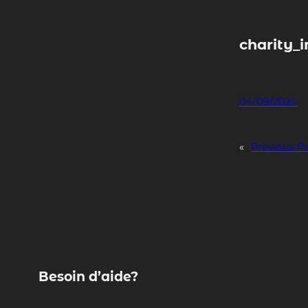
Skip
to
content
charity_
04/09/2024
«
Previous P
Besoin d’aide?