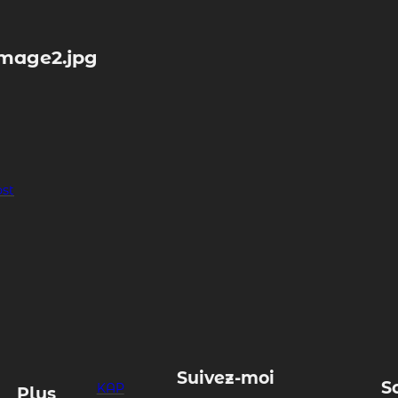
image2.jpg
ost
Suivez-moi
S
KAP
Plus