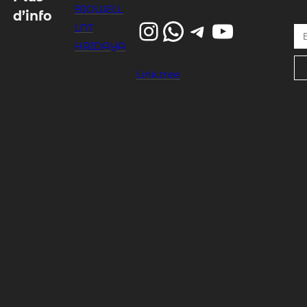
BIOWELL
d’info
Instagram
WhatsApp
Telegram
YouTube
Entrez votre email…
LNT
HRIDAYA
Link.tree