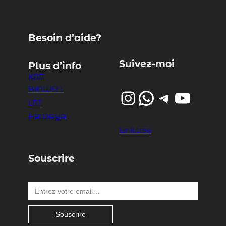
Besoin d’aide?
Suivez-moi
Plus d’info
KAP
BIOWELL
Instagram
WhatsApp
Telegram
YouTube
LNT
HRIDAYA
Link.tree
Souscrire
Entrez votre email…
Souscrire