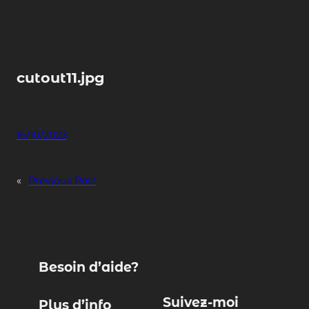
Skip
to
content
cutout11.jpg
16/10/2023
«
Previous Post
Besoin d’aide?
Suivez-moi
Plus d’info