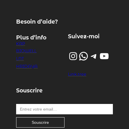
Besoin d’aide?
Suivez-moi
Plus d’info
KAP
BIOWELL
Instagram
WhatsApp
Telegram
YouTube
LNT
HRIDAYA
Link.tree
Souscrire
Entrez votre email…
Souscrire