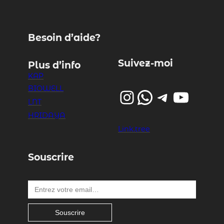
Besoin d’aide?
Suivez-moi
Plus d’info
KAP
BIOWELL
Instagram
WhatsApp
Telegram
YouTube
LNT
HRIDAYA
Link.tree
Souscrire
Entrez votre email…
Souscrire