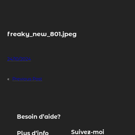
Skip
to
content
freaky_new_801.jpeg
24/10/2024
«
Previous Post
Besoin d’aide?
Suivez-moi
Plus d’info