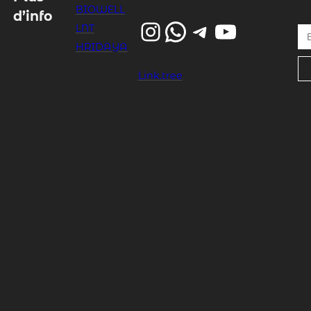
BIOWELL
d’info
Instagram
WhatsApp
Telegram
YouTube
Entrez votre email…
LNT
HRIDAYA
Link.tree