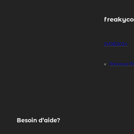
Skip
to
content
freakyco
21/08/2024
«
Previous P
Besoin d’aide?