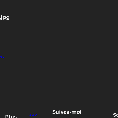
.jpg
ost
Suivez-moi
S
KAP
Plus