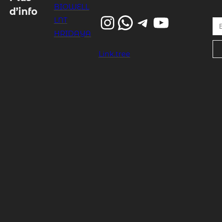
BIOWELL
d’info
Instagram
WhatsApp
Telegram
YouTube
Entrez votre email…
LNT
HRIDAYA
Link.tree