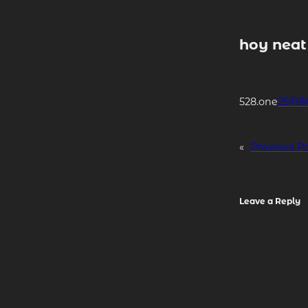
Skip
to
content
hoy neat
528.one
25/08
«
Previous P
Leave a Reply