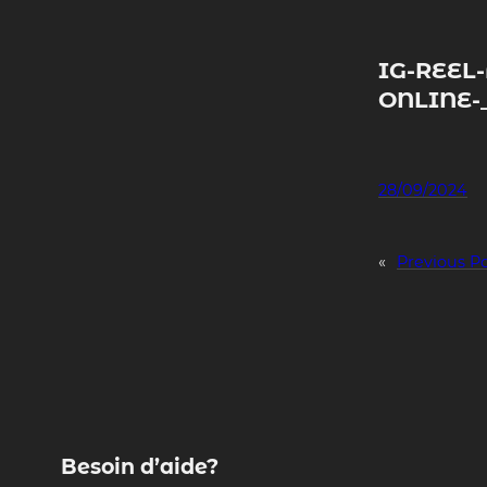
Skip
to
content
IG-REEL
ONLINE-_
28/09/2024
«
Previous P
Besoin d’aide?