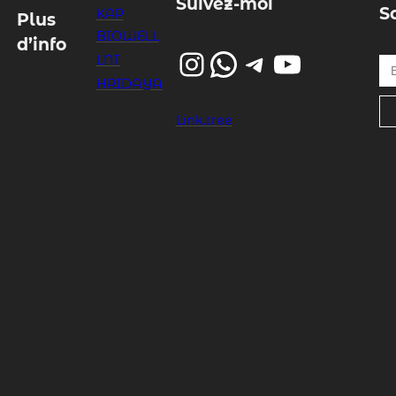
Suivez-moi
S
KAP
Plus
BIOWELL
d’info
Instagram
WhatsApp
Telegram
YouTube
Entrez votre email…
LNT
HRIDAYA
Link.tree