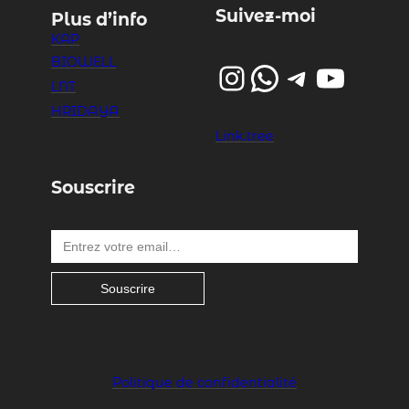
Suivez-moi
Plus d’info
KAP
BIOWELL
Instagram
WhatsApp
Telegram
YouTube
LNT
HRIDAYA
Link.tree
Souscrire
Entrez votre email…
Souscrire
Politique de confidentialité