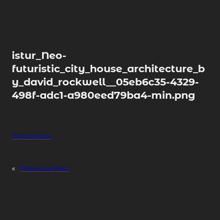
Skip
to
content
istur_Neo-
futuristic_city_house_architecture_b
y_david_rockwell__05eb6c35-4329-
498f-adc1-a980eed79ba4-min.png
23/03/2024
«
Previous Post