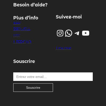
Besoin d’aide?
Suivez-moi
Plus d’info
KAP
BIOWELL
Instagram
WhatsApp
Telegram
YouTube
LNT
HRIDAYA
Link.tree
Souscrire
Entrez votre email…
Souscrire