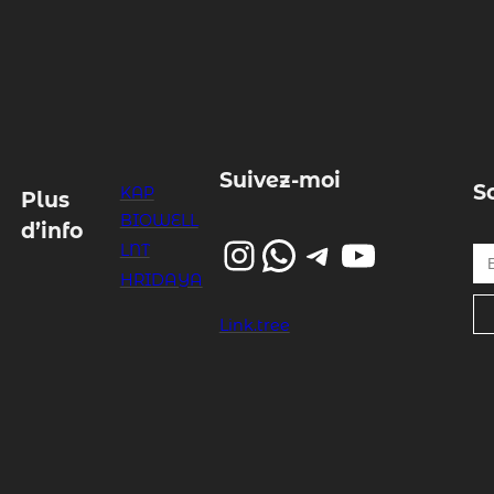
Suivez-moi
S
KAP
Plus
BIOWELL
d’info
Instagram
WhatsApp
Telegram
YouTube
Entrez votre email…
LNT
HRIDAYA
Link.tree