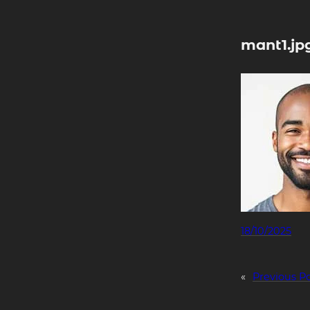
Skip
to
content
mant1.jp
18/10/2025
«
Previous P