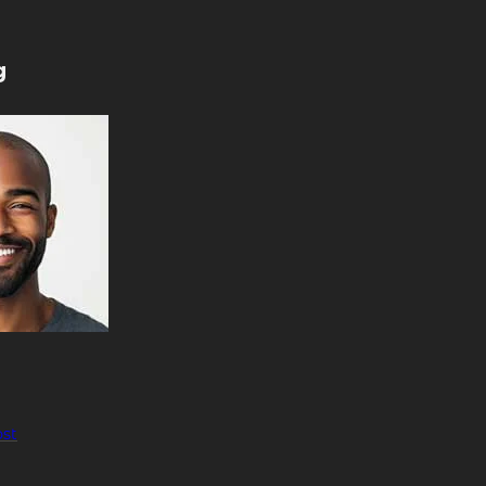
g
ost