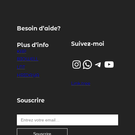
Besoin d’aide?
Suivez-moi
Plus d’info
KAP
BIOWELL
Instagram
WhatsApp
Telegram
YouTube
LNT
HRIDAYA
Link.tree
Souscrire
Entrez votre email…
Souscrire