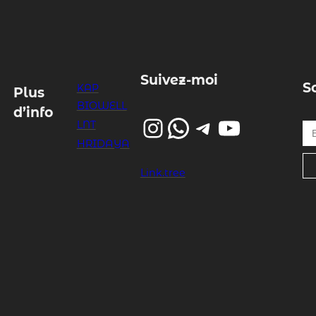
Suivez-moi
S
KAP
Plus
BIOWELL
d’info
Instagram
WhatsApp
Telegram
YouTube
Entrez votre email…
LNT
HRIDAYA
Link.tree