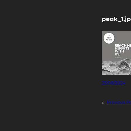
Skip
to
content
peak_1.j
23/08/2024
«
Previous P