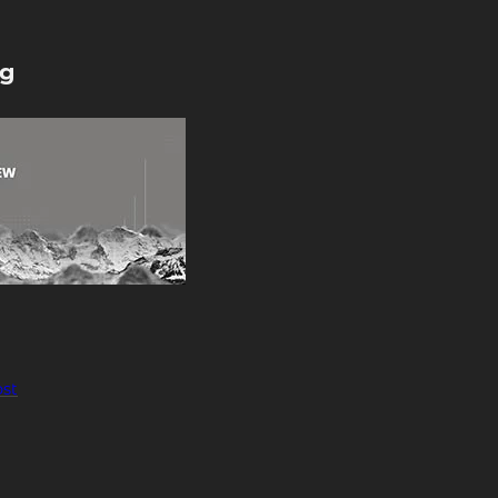
pg
ost