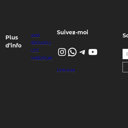
Suivez-moi
S
KAP
Plus
BIOWELL
d’info
Instagram
WhatsApp
Telegram
YouTube
Entrez votre email…
LNT
HRIDAYA
Link.tree