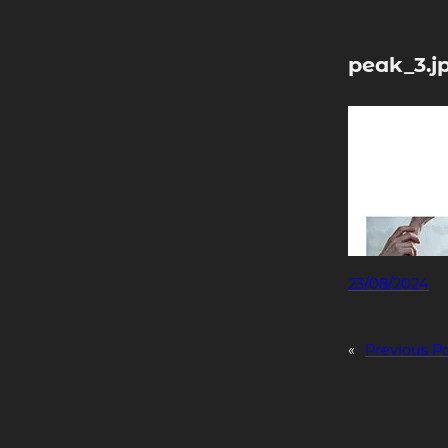
Skip
to
content
peak_3.j
23/08/2024
«
Previous P