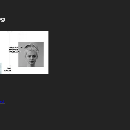
pg
ost