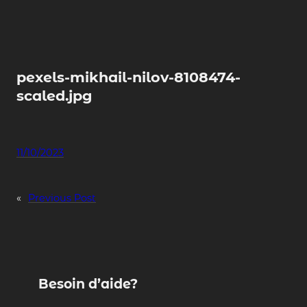
Skip
to
content
pexels-mikhail-nilov-8108474-
scaled.jpg
11/10/2023
«
Previous Post
Besoin d’aide?