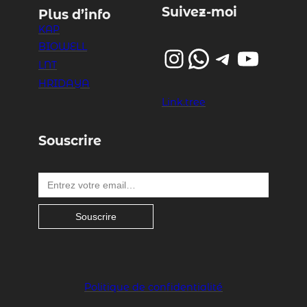
Suivez-moi
Plus d’info
KAP
BIOWELL
Instagram
WhatsApp
Telegram
YouTube
LNT
HRIDAYA
Link.tree
Souscrire
Entrez votre email…
Souscrire
Politique de confidentialité