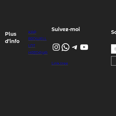
Suivez-moi
S
KAP
Plus
BIOWELL
d’info
Instagram
WhatsApp
Telegram
YouTube
Entrez votre email…
LNT
HRIDAYA
Link.tree