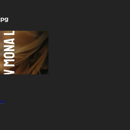
jpg
ost