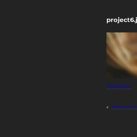
Skip
to
content
project6.
22/08/2024
«
Previous P