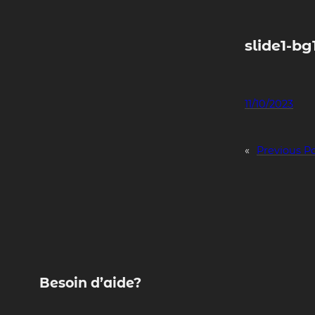
Skip
to
content
slide1-bg
11/10/2023
«
Previous P
Besoin d’aide?