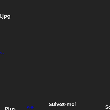
1.jpg
ost
Suivez-moi
S
KAP
Plus