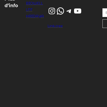
BIOWELL
d’info
Instagram
WhatsApp
Telegram
YouTube
Entrez votre email…
LNT
HRIDAYA
Link.tree