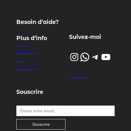
Besoin d’aide?
Suivez-moi
Plus d’info
KAP
BIOWELL
Instagram
WhatsApp
Telegram
YouTube
LNT
HRIDAYA
Link.tree
Souscrire
Entrez votre email…
Souscrire