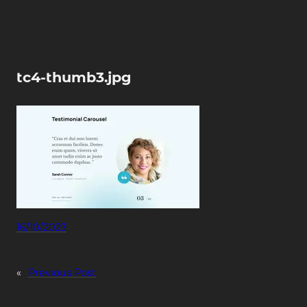
Skip
to
content
tc4-thumb3.jpg
16/10/2023
«
Previous Post