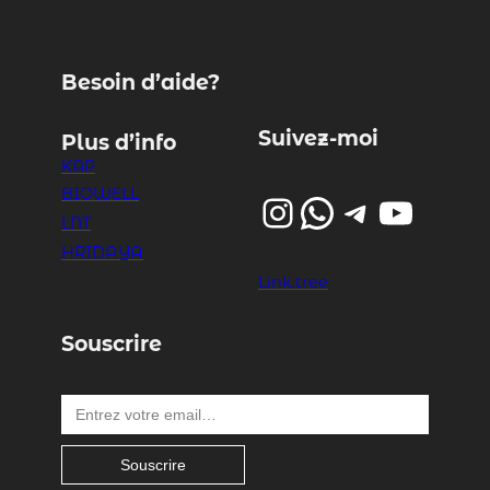
Besoin d’aide?
Suivez-moi
Plus d’info
KAP
BIOWELL
Instagram
WhatsApp
Telegram
YouTube
LNT
HRIDAYA
Link.tree
Souscrire
Entrez votre email…
Souscrire