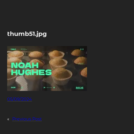
Skip
to
content
thumb51.jpg
05/09/2024
«
Previous Post