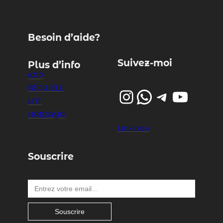
Besoin d’aide?
Suivez-moi
Plus d’info
KAP
BIOWELL
Instagram
WhatsApp
Telegram
YouTube
LNT
HRIDAYA
Link.tree
Souscrire
Entrez votre email…
Souscrire