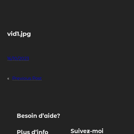
Skip
to
content
vid1.jpg
16/10/2023
«
Previous Post
Besoin d’aide?
Suivez-moi
Plus d’info