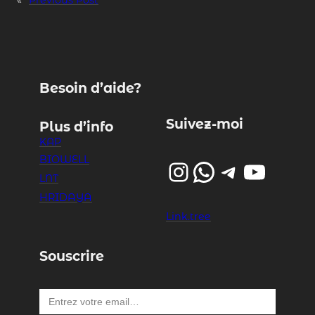
Besoin d’aide?
Suivez-moi
Plus d’info
KAP
BIOWELL
Instagram
WhatsApp
Telegram
YouTube
LNT
HRIDAYA
Link.tree
Souscrire
Entrez votre email…